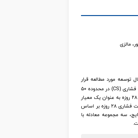
ر حال توسعه مورد مطالعه قرار
گرفته است. اگرچه HSC دارای چند عیب است، اما مزایای بسیاری دارد. بتنی با سطوح مقاومت فشاری (CS) در محدوده ۵۰
تا ۱۰۰ مگاپاسکال، بتن پرمقاومت (HSC) نامیده می‌شود. مهم‌ترین ویژگی HSC، مقاومت فشاری ۲۸ روزه به عنوان یک معیار
است. گاهی اوقات به دلیل محدودیت‌های زمانی و مشکلات پروژه‌های ساختمانی، تخمین مقاومت فشاری ۲۸ روزه بر اساس
 نتایج، سه مجموعه معادله با