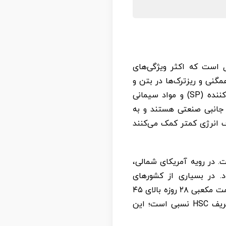
یل است که اکثر ویژگی‌های
ی متعارف است. HSC با کاهش تخلخل در همگنی و ریزترک‌ها در بتن و
ناحیه انتقال (Transition Zone) امکان‌پذیر می‌شود. این امر می‌تواند با استفاده از فوق‌روان‌کننده (SP) و مواد سیمانی
 محصولات جانبی صنعتی هستند و به
ف انرژی کمتر کمک می‌کنند
 نیست. در رویه آمریکای شمالی،
ال در نظر گرفته می‌شود. در بسیاری از کشورهای
توسعه‌یافته، تولیدکنندگان بتن به طور قراردادی HSC را به عنوان بتنی تعریف می‌کنند که مقاومت مکعبی ۲۸ روزه بالای ۴۵
مگاپاسکال دارد، زمانی که از سنگدانه‌های با وزن معمولی استفاده می‌شود. پس به وضوح، تعریف HSC نسبی است؛ این