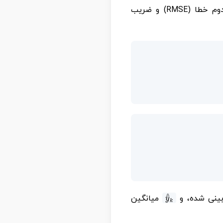
معیارهای ارزیابی عملکرد: به منظور برآورد دقت متدولوژی پیشنهادی، ریشه میانگین توان دوم خطا (RMSE) و ضریب
y
¯
^
k
بینی شده، و
میانگین