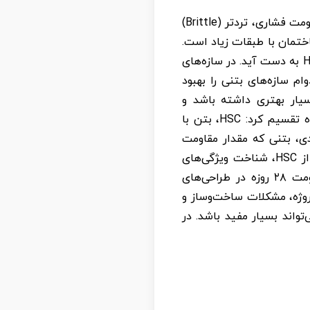
اگرچه استفاده از HSC چند عیب دارد، مانند مقاومت برشی نسبتاً پایین و اینکه با افزایش مقاومت فشاری، تردتر (Brittle)
ساختمان با طبقات زیاد است.
در ساخت‌وساز بتن پیش‌تنیده، نسبت دهانه به عمق بزرگ برای تیرها می‌تواند با استفاده از HSC به دست آید. در سازه‌های
هش داده و دوام سازه‌های بتنی را بهبود
ملکرد بسیار بهتری داشته باشد و
هزینه‌های نگهداری و تعمیر را کاهش دهد. بر اساس یک دیدگاه، HSC را می‌توان به سه گروه تقسیم کرد: HSC، بتن با
 (UHSC). معمولاً در این تقسیم‌بندی، بتنی که مقدار مقاومت
فشاری آن در محدوده ۵۰ تا ۱۰۰ مگاپاسکال است، HSC نامیده می‌شود. برای توسعه استفاده از HSC، شناخت ویژگی‌های
مکانیکی آن ضروری است. یکی از مهم‌ترین ویژگی‌ها، مقاومت فشاری بتن است که از مقاومت ۲۸ روزه در طراحی‌های
روژه، مشکلات ساخت‌وساز و
 عملکرد بالا، تخمین مقاومت ۲۸ روزه بر اساس مقاومت ۷ روزه می‌تواند بسیار مفید باشد. در