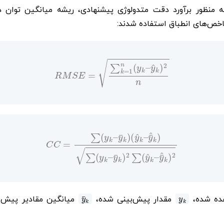
R
M
S
E
=
∑
k
=
1
n
(
y
k
–
y
^
k
)
2
n
C
C
=
∑
(
y
k
–
y
¯
k
)
(
y
^
k
–
y
¯
^
k
)
∑
(
y
k
–
y
¯
k
)
2
∑
(
y
^
k
–
y
¯
^
k
)
2
y
¯
k
y
k
ده شده،
مقدار پیش‌بینی شده،
میانگین مقادیر پیش‌