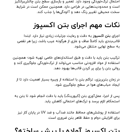
احتمال ترک‌خوردگی وجود دارد. تعمیر و بازسازی سطح بتن چالش‌برانگیز
است و محدودیت‌هایی در طراحی دارد. همچنین ممکن است در شرایط
سخت محیطی تغییر رنگ دهد و آلودگی‌ها را جذب کند.
نکات مهم اجرای بتن اکسپوز
اجرای
بتن اکسپوز
به دقت و رعایت جزئیات زیادی نیاز دارد. ابتدا
قالب‌بندی باید کاملاً صاف و عاری از هرگونه عیب باشد، زیرا هر نقصی
به سطح نهایی منتقل می‌شود.
ترکیب بتن باید با دقت و طبق استانداردهای خاصی تهیه شود؛ همچنین
استفاده از مواد افزودنی مناسب می‌تواند از ترک‌خوردگی جلوگیری کند و
روانی بتن را برای پر کردن قالب‌ها بهبود دهد.
در زمان بتن‌ریزی، تراکم بتن با استفاده از ویبره بسیار اهمیت دارد تا از
ایجاد حباب‌های هوا در سطح جلوگیری شود.
پس از اجرا، عمل‌آوری بتن (کیورینگ) باید با دقت انجام شود تا بتن به
استحکام لازم برسد و ترک‌های احتمالی کاهش یابد.
استفاده از پوشش‌های محافظ مانند ضدآب و ضد UV در پایان کار نیز
برای افزایش دوام و حفظ ظاهر بتن ضروری است.
بتن اکسپوز آماده یا پیش ساخته؟