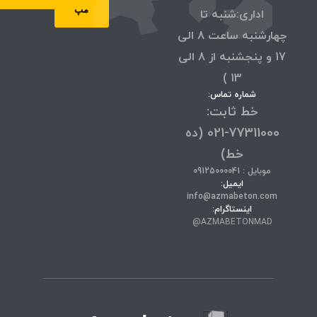
مپ
اداری:شنبه تا
چهارشنبه ساعت 8 الی
17 و پنجشنبه از 8 الی
13 )
شماره تماس:
خط ثابت:
77311000-021 (ده
خط)
موبایل : 09125000041
ایمیل:
info@azmabeton.com
اینستاگرام:
AZMABETONMAD@