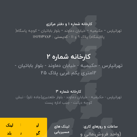
کارخانه شماره 1 و دفتر مرکزی
-
-
-
-
تهرانپارس
حکیمیه
خیابان دماوند
بلوار بابائیان
کوچه پاسگاه(
پالایشگاه) پلاک 9 و 11 -
کد‌پستی : 1611974784
کارخانه شماره 2
تهرانپارس - حکیمیه - خیابان دماوند - بلوار بابائیان -
12متری یکم غربی پلاک 25
کارخانه شماره 3
تهرانپارس - حکیمیه - خیابان دماوند - بلوار خلعتبری(جاده تلو) - نبش
کوچه دیانت - جنب اداره پست
لینک
لینک
لینک
لینک
ساعات و روزهای کاری:
لینک های
مسیریابی
(واحد فروش،مالی و
گوگل
ویز
نشان
بلد