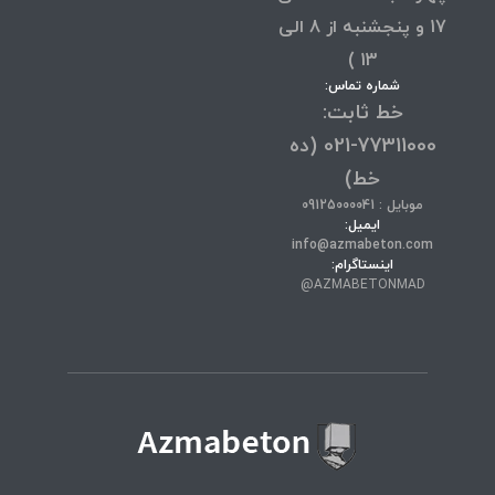
17 و پنجشنبه از 8 الی
13 )
شماره تماس:
خط ثابت:
77311000-021 (ده
خط)
موبایل : 09125000041
ایمیل:
info@azmabeton.com
اینستاگرام:
AZMABETONMAD@