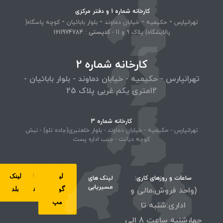
کارخانه شماره 1 و دفتر مرکزی
-
-
-
-
تهرانپارس
حکیمیه
خیابان دماوند
بلوار بابائیان
کوچه پاسگاه(
پالایشگاه) پلاک 9 و 11 -
کد‌پستی : 1611974784
کارخانه شماره 2
تهرانپارس - حکیمیه - خیابان دماوند - بلوار بابائیان -
12متری یکم غربی پلاک 25
کارخانه شماره 3
تهرانپارس - حکیمیه - خیابان دماوند - بلوار خلعتبری(جاده تلو) - نبش
کوچه دیانت - جنب اداره پست
لینک
لینک
لینک
لینک
ساعات و روزهای کاری:
لینک های
مسیریابی
(واحد فروش،مالی و
گوگل
ویز
نشان
بلد
مپ
اداری:شنبه تا
چهارشنبه ساعت 8 الی