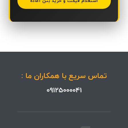
استعلام قیمت و خرید بتن آماده
تماس سریع با همکاران ما :
09125000041