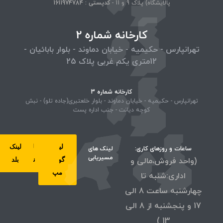
پالایشگاه) پلاک 9 و 11 -
کد‌پستی : 1611974784
کارخانه شماره 2
تهرانپارس - حکیمیه - خیابان دماوند - بلوار بابائیان -
12متری یکم غربی پلاک 25
کارخانه شماره 3
تهرانپارس - حکیمیه - خیابان دماوند - بلوار خلعتبری(جاده تلو) - نبش
کوچه دیانت - جنب اداره پست
لینک
لینک
لینک
لینک
ساعات و روزهای کاری:
لینک های
مسیریابی
(واحد فروش،مالی و
گوگل
ویز
نشان
بلد
مپ
اداری:شنبه تا
چهارشنبه ساعت 8 الی
17 و پنجشنبه از 8 الی
13 )