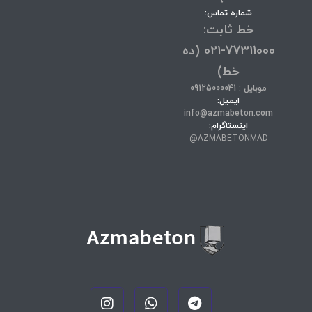
شماره تماس:
خط ثابت:
77311000-021 (ده
خط)
موبایل : 09125000041
ایمیل:
info@azmabeton.com
اینستاگرام:
AZMABETONMAD@