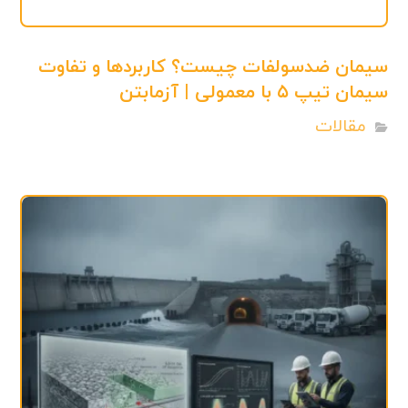
سیمان ضدسولفات چیست؟ کاربردها و تفاوت
سیمان تیپ ۵ با معمولی | آزمابتن
مقالات