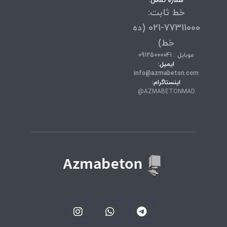
شماره تماس:
خط ثابت:
77311000-021 (ده
خط)
موبایل : 09125000041
ایمیل:
info@azmabeton.com
اینستاگرام:
AZMABETONMAD@