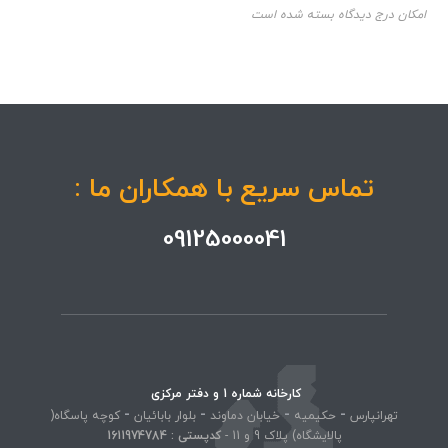
امکان درج دیدگاه بسته شده است
تماس سریع با همکاران ما :
09125000041
کارخانه شماره 1 و دفتر مرکزی
-
-
-
-
تهرانپارس
حکیمیه
خیابان دماوند
بلوار بابائیان
کوچه پاسگاه(
پالایشگاه) پلاک 9 و 11 -
کد‌پستی : 1611974784