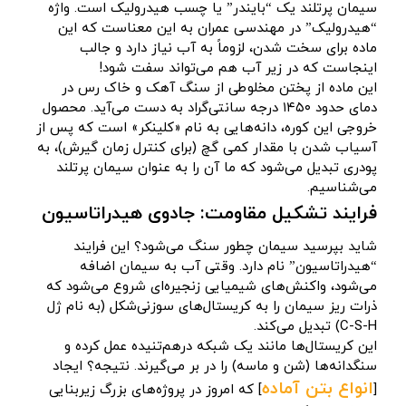
سیمان پرتلند یک “بایندر” یا چسب هیدرولیک است. واژه
“هیدرولیک” در مهندسی عمران به این معناست که این
ماده برای سخت شدن، لزوماً به آب نیاز دارد و جالب
اینجاست که در زیر آب هم می‌تواند سفت شود!
این ماده از پختن مخلوطی از سنگ آهک و خاک رس در
دمای حدود ۱۴۵۰ درجه سانتی‌گراد به دست می‌آید. محصول
خروجی این کوره، دانه‌هایی به نام «کلینکر» است که پس از
آسیاب شدن با مقدار کمی گچ (برای کنترل زمان گیرش)، به
پودری تبدیل می‌شود که ما آن را به عنوان سیمان پرتلند
می‌شناسیم.
فرایند تشکیل مقاومت: جادوی هیدراتاسیون
شاید بپرسید سیمان چطور سنگ می‌شود؟ این فرایند
“هیدراتاسیون” نام دارد. وقتی آب به سیمان اضافه
می‌شود، واکنش‌های شیمیایی زنجیره‌ای شروع می‌شود که
ذرات ریز سیمان را به کریستال‌های سوزنی‌شکل (به نام ژل
C-S-H) تبدیل می‌کند.
این کریستال‌ها مانند یک شبکه درهم‌تنیده عمل کرده و
سنگدانه‌ها (شن و ماسه) را در بر می‌گیرند. نتیجه؟ ایجاد
انواع بتن آماده
[
] که امروز در پروژه‌های بزرگ زیربنایی