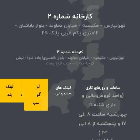
کارخانه شماره 2
تهرانپارس - حکیمیه - خیابان دماوند - بلوار بابائیان -
12متری یکم غربی پلاک 25
کارخانه شماره 3
تهرانپارس - حکیمیه - خیابان دماوند - بلوار خلعتبری(جاده تلو) - نبش
کوچه دیانت - جنب اداره پست
لینک
لینک
لینک
لینک
ساعات و روزهای کاری:
لینک های
مسیریابی
(واحد فروش،مالی و
گوگل
ویز
نشان
بلد
مپ
اداری:شنبه تا
چهارشنبه ساعت 8 الی
17 و پنجشنبه از 8 الی
13 )