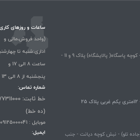
ساعات و روزهای کاری:
(واحد فروش،مالی و
اداری:شنبه تا چهارشنب
کوچه پاسگاه( پالایشگاه) پلاک 9 و 11 -
ساعت 8 الی 17 و
پنجشنبه از 8 الی 13 )
شماره تماس:
2
(ده خط)
موبایل : 09125000041
ایمیل:
(جاده تلو) - نبش کوچه دیانت - جنب