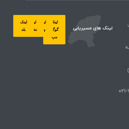
لینک
لینک
لینک
لینک
لینک های مسیریابی
گوگل
ویز
نشان
بلد
مپ
ه
خط ثابت: 77311000-021