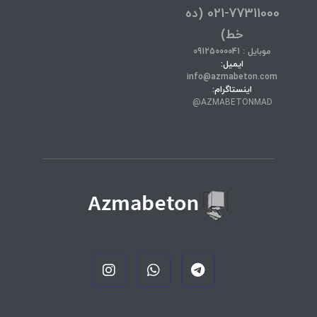
77311000-021 (ده
خط)
موبایل : 09125000041
ایمیل:
info@azmabeton.com
اینستاگرام:
AZMABETONMAD@