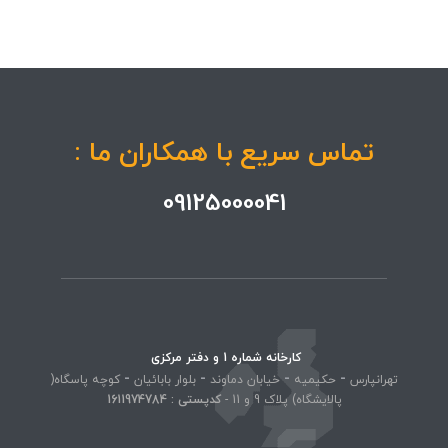
تماس سریع با همکاران ما :
09125000041
کارخانه شماره 1 و دفتر مرکزی
-
-
-
-
تهرانپارس
حکیمیه
خیابان دماوند
بلوار بابائیان
کوچه پاسگاه(
پالایشگاه) پلاک 9 و 11 -
کد‌پستی : 1611974784