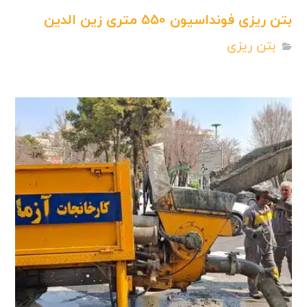
بتن ریزی فونداسیون 550 متری زین الدین
بتن ریزی