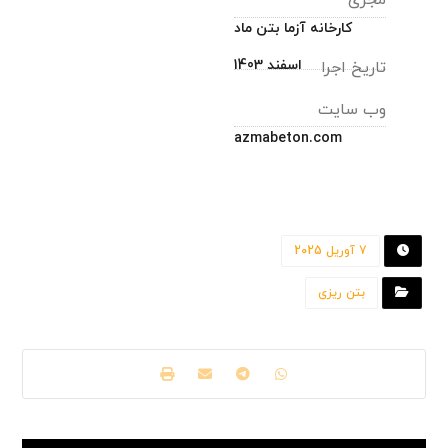
کارخانه آزما بتن ماد
اسفند 1403
تاریخ اجرا
وب سایت
azmabeton.com
7 آوریل 2025
بتن ریزی