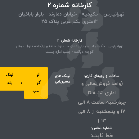
کارخانه شماره 2
تهرانپارس - حکیمیه - خیابان دماوند - بلوار بابائیان -
12متری یکم غربی پلاک 25
کارخانه شماره 3
تهرانپارس - حکیمیه - خیابان دماوند - بلوار خلعتبری(جاده تلو) - نبش
کوچه دیانت - جنب اداره پست
لینک
لینک
لینک
لینک
ساعات و روزهای کاری:
لینک های
مسیریابی
(واحد فروش،مالی و
گوگل
ویز
نشان
بلد
مپ
اداری:شنبه تا
چهارشنبه ساعت 8 الی
17 و پنجشنبه از 8 الی
13 )
شماره تماس:
خط ثابت: