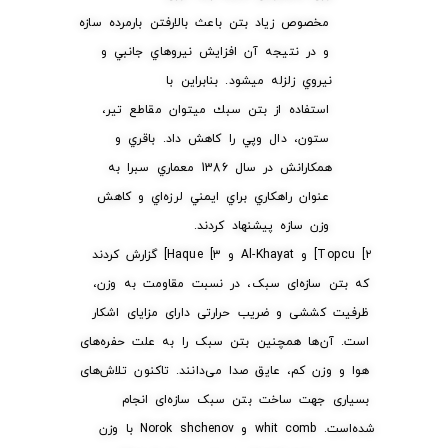
مخصوص زياد بتن باعث بالارفتن بارمرده سازه
و در نتيجه آن افزايش نيروهاي جانبي و
نيروي زلزله ميشود. بنابراين با
استفاده از بتن سبك ميتوان مقاطع تير،
ستون، دال وپي را كاهش داد. باقري و
همكارانش در سال 1386 معماري سبرا به
عنوان راهكاري براي ايمني لرزه‌اي و كاهش
وزن سازه پيشنهاد كردند.
Topcu [۲] و Al-Khayat و Haque [۳] گزارش کردند
که بتن سازه‌ای سبک، در نسبت مقاومت به وزن،
ظرفیت کششی و ضریب حرارتی دارای مزایای اشکار
است. آن‌ها همچنین بتن سبک را به علت حفره‌های
هوا و وزن کم، عایق صدا می‌دانند. تاکنون تلاش‌های
بسیاری جهت ساخت بتن سبک سازه‌ای انجام
شده‌است. whit comb و Norok shchenov با وزن