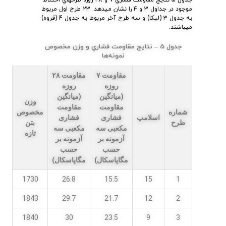
موجود در جداول 3 و 4 را نشان ميدهد. 23 طرح اول مربوط
به جدول 3 (ليكا) و سه طرح آخر مربوط به جدول 4 (قروه)
ميباشند.
جدول 5 – نتايج مقاومت فشاري و وزن مخصوص
نمونه‌ها
مقاومت ۷
مقاومت ۲۸
روزه
روزه
(میانگین
(میانگین
وزن
مقاومت
مقاومت
شماره
مخصوص
اسلامپ
فشاری
فشاری
طرح
بتن
مکعبی سه
مکعبی سه
تازه
آزمونه بر
آزمونه بر
حسب
حسب
مگاپاسکال)
مگاپاسکال)
1730
26.8
15.5
15
1
1843
29.7
21.7
12
2
1840
30
23.5
9
3