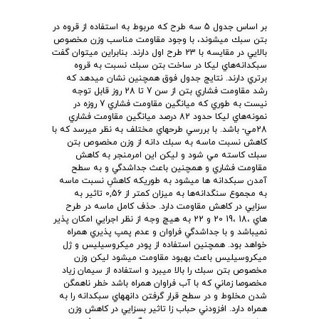
بر اساس جدول 5 سه طرح كه مربوط به استفاده از قروه در
بتن سبك ميشوند، با وجود مقاومت مناسب وزن مخصوص
بالايي در مقايسه با 23 طرح اول دارند. بنابراين ميتوان گفت
سبكدانه‌هاي ليكا در ساخت بتن سبك نسبت به قروه
برتري دارند. نتايج جدول فوق همچنين نشان ميدهد كه
رشد مقاومت فشاري بتن از سن 7 تا 28 روز قابل توجه
نيست به طوري كه ميانگين مقاومت فشاري 7 روزه در
نمونه‌هاي ليكا حدود 82 درصد ميانگين مقاومت فشاري
28مي- باشد. با بررسي طرحهاي مختلف به نظر ميرسد كه با
كاهش نسبت ماسه به سبك دانه از وزن مخصوص بتن
سبك كاسته مي شود و ليكن اين امرمنجر به كاهش
مقاومت فشاري و همچنين باعث جداشدگي و به سطح
آمدن سبكدانه ها ميشود به طوريكه كاهشِ نسبت ماسه
به مجموع سنگدانه‌ها به ميزان كمتر از 0,56 تاثير به
سزايي در كاهش مقاومت دارد. حذف كامل ماسه در طرح
هاي ،18 ،19 20 و 22 به هيچ وجه از نظر اجرايي امكان پذير
نميباشد و با جداشدگي فراوان و عدم پمپ پذيري همراه
خواهد بود. همچنين استفاده از پودر ميكروسيليس و ژل
ميكروسيليس باعث بهبود مقاومت ميشود ليكن وزن
مخصوص بتن سبك را بالا ميبرد و استفاده از سيمان زياد
مخصوصا زماني كه با آب فراوان همراه باشد خطر ناهمگن
شدن مخلوط و در سطح قرار گرفتن دانههاي سبكدانه را به
همراه دارد. افزودني حباب زا تاثير بسزايي در كاهش وزن