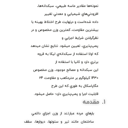
نمونه‌ها مقادير ماسه طبيعي، سبكدانه‌ها،
افزودني‌هاي شيميایي و معدني تغيير
داده شده‌است و درنهايت طرح اختلاط بهينه با
بيشترين مقاومت، كمترين وزن مخصوص و در
نظرگرفتن شرايط اجرايي و
پمپ‌پذيري، تعيين ميشود. نتايج نشان ميدهد
كه اولا استفاده از سبكدانه‌ي ليكا به قروه
برتري دارد و ثانيا با استفاده از
اين سبكدانه و مصالح موجود، وزن مخصوص
1430 كيلوگرم بر مترمكعب و مقاومت 24
مگاپاسكال به طوري كه اين طرح
قابليت اجرا و پمپ‌پذيري دارد؛ حاصل ميشود.
1. مقدمه
بارهاي مرده عبارتند از وزن اجزاي دائمي
ساختمان مانند تير و ستونها، ديوارها، سقف