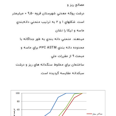
مصالح ريز و
درشت پوكه معدني شهرستان قروه -9,5 0 ميليمتر
است. شكلهاي 1 و 2 به ترتيب منحني دانه‌بندي
ماسه و ليكا را نشان
ميدهند. منحني دانه بندي به طور جداگانه با
محدوده دانه بندي 33C ASTM براي ماسه و
مبحث 9 از مقررات ملي
ساختمان براي مخلوط سنگدانه هاي ريز و درشت
سبكدانه مقايسه گرديده است.