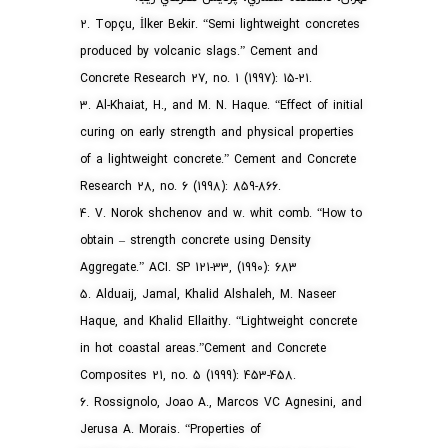
2. Topçu, İlker Bekir. “Semi lightweight concretes
produced by volcanic slags.” Cement and
Concrete Research 27, no. 1 (1997): 15-21.
3. Al-Khaiat, H., and M. N. Haque. “Effect of initial
curing on early strength and physical properties
of a lightweight concrete.” Cement and Concrete
Research 28, no. 6 (1998): 859-866.
4. V. Norok shchenov and w. whit comb. “How to
obtain – strength concrete using Density
Aggregate.” ACI. SP 121-33, (1990): 683
5. Alduaij, Jamal, Khalid Alshaleh, M. Naseer
Haque, and Khalid Ellaithy. “Lightweight concrete
in hot coastal areas.”Cement and Concrete
Composites 21, no. 5 (1999): 453-458.
6. Rossignolo, Joao A., Marcos VC Agnesini, and
Jerusa A. Morais. “Properties of