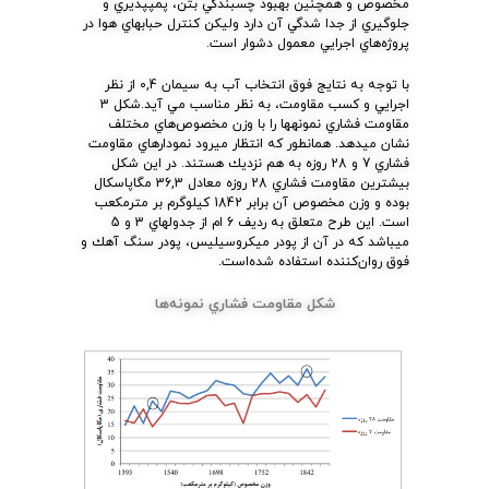
مخصوص و همچنين بهبود چسبندگي بتن، پمپپذيري و
جلوگيري از جدا شدگي آن دارد وليكن كنترل حبابهاي هوا در
پروژه‌هاي اجرايي معمول دشوار است.
با توجه به نتايج فوق انتخاب آب به سيمان 0,4 از نظر
اجرايي و كسب مقاومت، به نظر مناسب مي آيد.شكل 3
مقاومت فشاري نمونهها را با وزن مخصوص‌هاي مختلف
نشان ميدهد. همانطور كه انتظار ميرود نمودارهاي مقاومت
فشاري 7 و 28 روزه به هم نزديك هستند. در اين شكل
بيشترين مقاومت فشاري 28 روزه معادل 36,3 مگاپاسكال
بوده و وزن مخصوص آن برابر 1842 كيلوگرم بر مترمكعب
است. اين طرح متعلق به رديف 6 ام از جدولهاي 3 و 5
ميباشد كه در آن از پودر ميكروسيليس، پودر سنگ آهك و
فوق روان‌كننده استفاده شده‌است.
شكل مقاومت فشاري نمونه‌ها