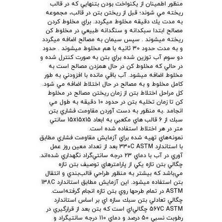
منظور اطمينان از يكنواخت بودن بتنهايي كه در قالب
ريخته مي شوند؛ قبل از ريختن بتن در قالب، مجموعه
به مدت يك دقيقه مخلوط ميگردد. براي مخلوط كردن
مصالح ابتدا سبكدانه و سنگدانه طبيعي در مخلوط كن
ريخته ميشوند . سپس سيمان به مصالح اضافه ميگردد
و به مدت حدود 30 ثانيه با هم مخلوط ميشوند . حدود
دو سوم آب توزين شده براي بتن به صورت كنترل شده و
در حالي كه مخلوط كن در حال همزدن مصالح است به
مخلوط اضافه ميشود. آب باقي مانده با افزودني به طور
كامل مخلوط و به مصالح در حال اختلاط اضافه مي شود.
كل مراحل اختلاط بتن از زمان ريختن مصالح در مخلوط
كن تا زمان تخليه بتن در حدود 10 دقيقه به طول مي
انجامد .به منظور به دست آوردن مقاومت فشاري بتن
سبك از 6 قالب هاي مكعبي به ابعاد 15x15x15 سانتي
متر در هر اختلاط استفاده شده است.
نمونه‌هاي تهيه شده براي آزمايش مقاومت فشاري مطابق
با استاندارد 330C ASTM بعد از تعداد معين روز عمل
آوري در آب با دماي 23 درجه سانتي‌گراد نگهداري شده‌اند.
چگالي بتن تازه يكي از پارامترهاي توصيف بتن تازه
مي‌باشد كه بيشتر به منظور طراحي قالب‌بندي و انتقال
بتن استفاده ميشود. اين آزمايش مطابق استاندارد 138C
ASTM در تمام طرحها روي بتن تازه انجام گرفته‌است.
چگالي تعادلي بتن سبك سازه اي بر اساس استاندارد
567C ASTM چگالي‌اي است كه بتن بعد از قرارگيري در
رطوبت نسبي 50 درصد و دماي 110 درجه سانتيگراد و