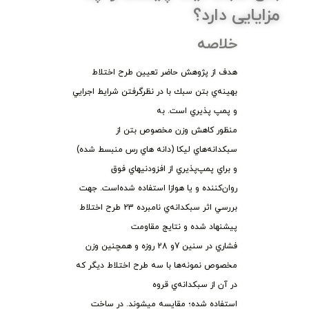
مزایایی دارد؟
خلاصه
هدف از پژوهش حاضر تعيين طرح اختلاط
بهينه‌ي بتن سبك با در نظرگرفتن شرايط اجرايي
و پمپ پذيري است. به
منظور كاهش وزن مخصوص بتن از
سبكدانه‌هاي ليكا (دانه هاي رس منبسط شده)
و براي پمپ‌پذيري از افزودنيهاي فوق
روان‌كننده و يا هوازا استفاده شده‌است. جهت
بررسي اثر سبكدانه‌ي نامبرده 23 طرح اختلاط
پيشنهاد شده و نتايج مقاومت
فشاري در سنين 7و 28 روزه و همچنين وزن
مخصوص نمونه‌ها با سه طرح اختلاط ديگر كه
در آن از سبكدانه‌ي قروه
استفاده شده؛ مقايسه ميشوند. در ساخت