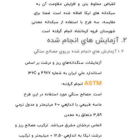
انقباض مخلوط بتن و افزایش مقاومت آن به
سبکدانه های لیکا اضافه شده است. ضمنا برای
مقایسه، سه طرح با استفاده از سبکدانه معدنی
شهرستان قروه کرمانشاه انجام گرفته است.
2. آزمايش هاي انجام شده
2 .1 آزمايش هاي انجام شده برروي مصالح سنگي
آزمايشات سنگدانه‌هاي ريز و درشت بر اساس
استاندارد ملي ايران به شماره 4977 و 136C
ASTM
انجام گرفته-
است. مصالح سنگي مورد استفاده در اين طرح
ماسه طبيعي با اندازهي 0-6 ميليمتر و مدول نرمي
3,59 متعلق به معدن
الماس درخشان مشرق ميباشد. تركيب مصالح ريز و
درشت ليكا به اندازهي -12,5 0 ميليمتر و تركيب