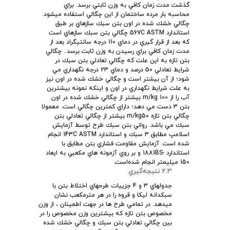
گذشت مدت زمان كافي به وزن ثابتي برسد. براي
محاسبه بار مرده ساختمان از اين چگالي استفاده ميشود.
چگالي خشك شده در اون بتن سبك سازهاي بر طبق
استاندارد 567C ASTM چگالي بتن سبك سازهاي است
كه بعد از قرار گيري در دماي 110 درجه سانتيگراد بعد از
مدت زمان كافي براي رسيدن به وزن ثابت برسد.. چگالي
بتن تازه به اين علت كه چگالي تعادلي بتن سبك در
شرايط تعادلي 50 درصد و دماي 23 درجه نگهداري مي
شود؛ از آن بيشتر است و چگالي خشك شده در اون نيز
به علت شرايط نگهداري در اون و اينكه نمونه بيشترين
آب را از m/kg 100 بيشتر از چگالي خشك شده در اون
بتن 3 دست مي دهد؛ داراي كمترين چگالي است. معمولا
چگالي بتن تازه m/kg50 بيشتر از چگالي تعادلي بتن
سبك مي باشد. رواني بتن سبك طرح توسط آزمايش
اسلامپ مطابق 3 سبك و استاندارد 143C ASTM انجام
شده است. آزمايش مقاومت فشاري بتن مطابق با
استاندارد -1881BS و بر روي آزمونه هاي مكعبي به ايعاد
150 ميليمتر انجام شده‌است.
2.3 نتيجه‌گيري
جدولهاي 3 و 4 جزييات طرحهاي اختلاط بتن با
سبكدانه ليكا و قروه را در هر مترمكعب نشان
ميدهد. در تمامي طرح ها در جهت اطمينان ، از وزن
مخصوص بتن تازه كه بيشترين وزن مخصوص را در
بين چگالي تعادلي بتن سبك و چگالي خشك شده