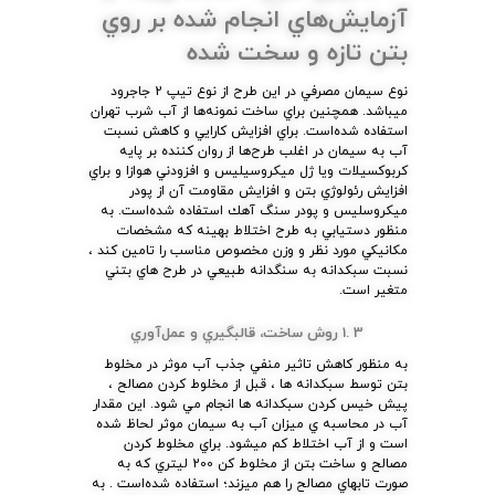
آزمايش‌هاي انجام شده بر روي
بتن تازه و سخت شده
نوع سيمان مصرفي در اين طرح از نوع تيپ 2 جاجرود
ميباشد. همچنين براي ساخت نمونه‌ها از آب شرب تهران
استفاده شده‌است. براي افزايش كارايي و كاهش نسبت
آب به سيمان در اغلب طرح‌ها از روان كننده بر پايه
كربوكسيلات ويا ژل ميكروسيليس و افزودني هوازا و براي
افزايش رئولوژي بتن و افزايش مقاومت آن از پودر
ميكروسليس و پودر سنگ آهك استفاده شده‌است. به
منظور دستيابي به طرح اختلاط بهينه كه مشخصات
مكانيكي مورد نظر و وزن مخصوص مناسب را تامين كند ،
نسبت سبكدانه به سنگدانه طبيعي در طرح هاي بتني
متغير است.
3 .1 روش ساخت، قالبگيري و عمل‌آوري
به منظور كاهش تاثير منفي جذب آب موثر در مخلوط
بتن توسط سبكدانه ها ، قبل از مخلوط كردن مصالح ،
پيش خيس كردن سبكدانه ها انجام مي شود. اين مقدار
آب در محاسبه ي ميزان آب به سيمان موثر لحاظ شده
است و از آب اختلاط كم ميشود. براي مخلوط كردن
مصالح و ساخت بتن از مخلوط كن 200 ليتري كه به
صورت تابهاي مصالح را هم ميزند؛ استفاده شده‌است . به