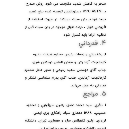
منجر به كاهش شديد مقاومت مي شود. روش مندرج
در 173C ASTM دستورالعمل توصيه شده براي تعين
درصد هوا در بتن سبك ميباشد. در صورت استفاده از
افزودني هوازا ، درصد هواي موجود در بتن سبك قبل از
تخليه الزاما بايد كنترل شود.
4. قدرداني
از پشتيباني و زحمات رئيس محترم هيئت مديره
كارخانجات آزما بتن و معدن الماس درخشان شرق،
جناب آقاي مهندس سعيد رحيمي و مدير عامل محترم
كارخانجات آزمابتن، جناب آقاي پدرام سلماسي تشكر و
قدرداني به عمل مي‌آيد.
5. مراجع
1. باقري, سيد محمد صادق؛ رامين سبزقبايي و محمود
حسيني، ،1386 معماري سبك راهكاري براي ايمني
لرزه‌اي، اولين كنفرانس سازه و معماري، تهران، دانشگاه
تهران، دانشكده معماري، پرديس هنرهاي زيبا.