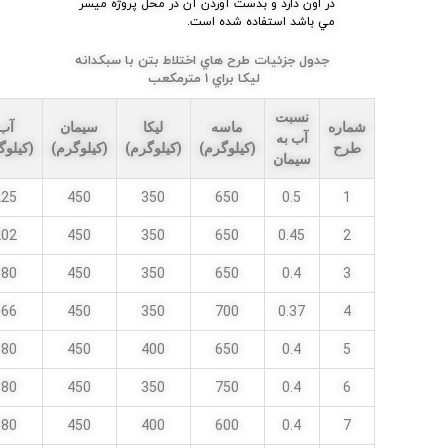
در اون دارد و بدست آوردن آن در محل پروژه ميسر
مي باشد استفاده شده است.
جدول جزئيات طرح هاي اختلاط بتن با سبكدانه
ليكا براي 1 مترمکعب
نسبت
شماره
ماسه
لیکا
سیمان
آب
آب به
طرح
(کیلوگرم)
(کیلوگرم)
(کیلوگرم)
(کیلوگ
سیمان
225
450
350
650
0.5
1
202
450
350
650
0.45
2
180
450
350
650
0.4
3
166
450
350
700
0.37
4
180
450
400
650
0.4
5
180
450
350
750
0.4
6
180
450
400
600
0.4
7