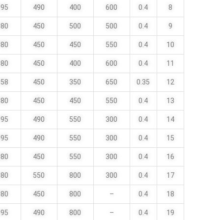
195
490
400
600
0.4
8
180
450
500
500
0.4
9
180
450
450
550
0.4
10
180
450
400
600
0.4
11
158
450
350
650
0.35
12
180
450
450
550
0.4
13
195
490
550
300
0.4
14
195
490
550
300
0.4
15
180
450
550
300
0.4
16
180
550
800
300
0.4
17
180
450
800
–
0.4
18
195
490
800
–
0.4
19