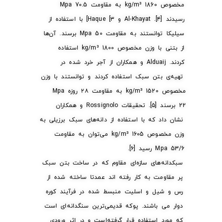
مخصوص kg/m³ 1860 به مقاومت Mpa 70.5
رسیدند [۴]. Al-Khayat و Haque [۳] با استفاده از
سیلیکا توانستند به مقاومت Mpa 50 برسند. آن‌ها
از بتنی با وزن مخصوص kg/m³ 1800 استفاده
کردند. Alduaij و همکاران از آجر خرد شده در
تهیه‌ی بتن سبک استفاده کردند و توانستند با وزن
مخصوص kg/m³ 1520 به مقاومت ۲۸ روزه Mpa
22 برسند [۵]. تحقیقات Rossignolo و همکاران
نشان داد که با استفاده از دانه‌های سبک برزیلی به
وزن مخصوص kg/m³ 1605 می‌توان به مقاومت
Mpa 53/6 رسید [۶].
سبکدانه‌های سازه‌ای مقاوم که در ساخت بتن سبک
پر مقاومت به کار رفته اند عمدتا ساخته شده از
رس و شیل و اسلیت منبسط شده در فرآیند کوره
دوار می باشند. پوکه قدیمی‌ترین سنگدانه‌ای است
که مورد استفاده قرار گرفته‌است و در اثر ورودی