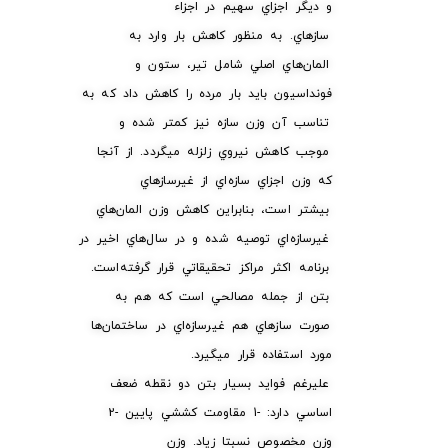
و ديگر اجزاي سهيم در اجزاء
سازهاي. به منظور كاهش بار وارد به
المان‌هاي اصلي شامل تير، ستون و
فونداسيون بايد بار مرده را كاهش داد كه به
تناسب آن وزن سازه نيز كمتر شده و
موجب كاهش نيروي زلزله ميگردد. از آنجا
كه وزن اجزاي سازه‌اي از غيرسازهاي
بيشتر است، بنابراين كاهش وزن المان‌هاي
غيرسازه‌اي توصيه شده و در سال‌هاي اخير در
برنامه اكثر مراكز تحقيقاتي قرار گرفته‌است.
بتن از جمله مصالحي است كه هم به
صورت سازهاي هم غيرسازه‌اي در ساختمان‌ها
مورد استفاده قرار ميگيرد.
عليرغم فوايد بسيار بتن دو نقطه ضعف
اساسي دارد: -1 مقاومت كششي پايين -2
وزن مخصوص نسبتا زياد. وزن