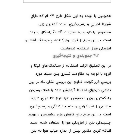
همچنين با توجه به اين شكل طرح 23 ام كه داراي
شرايط اجرايي و پمپ‌پذيري است؛ كمترين وزن
مخصوص را دارد و به مقاومت 24 مگاپاسكال رسيده
است. در اين طرح از فوق روان‌كننده، پودرسنگ آهك و
افزودني هوازا استفاده شدهاست.
4.2 جمع‌بندي و نتيجه‌گيري
در اين تحقيق اثرات استفاده از سبكدانه‌هاي ليكا و
قروه با توجه به مقاومت فشاري بتن سبك مورد
بررسي قرار گرفت. نتايج اين بررسي نشان داد در بين
تمامي طرحهاي اختلاط آزمايش شده با هدف رسيدن
به كمترين وزن مخصوص تنها طرح 23 داراي شرايط
مناسبي از نظر كارايي و عدم جداشدگي و پمپ‌پذيري
است. در اين طرح براي كاهش وزن مخصوص و بهبود
چسبندگي بتن از افزودني هوا زا استفاده شده است.
اضافه كردن مقادير بيش از اندازه حباب هوا به بتن