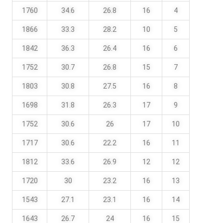
1760
34.6
26.8
16
4
1866
33.3
28.2
10
5
1842
36.3
26.4
16
6
1752
30.7
26.8
15
7
1803
30.8
27.5
16
8
1698
31.8
26.3
17
9
1752
30.6
26
17
10
1717
30.6
22.2
16
11
1812
33.6
26.9
12
12
1720
30
23.2
16
13
1543
27.1
23.1
16
14
1643
26.7
24
16
15