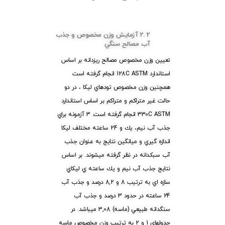
2 .2 آزمايش وزن مخصوص و جذب
آب مصالح سنگي
تعيین وزن مخصوص مصالح ريزدانه بر اساس
استاندارد 128C ASTM انجام گرفته است
همچنين وزن مخصوص تودهاي ليكا ، در دو
حالت غير متراكم و متراكم بر اساس استاندارد
330C ASTM انجام گرفته است. 3 آزمونه براي
جذب آب نيم، يك و 24 ساعته مختلف ليكا
اندازه گيري و ميانگين نتايج به عنوان جذب
آب سبكدانه در نظر گرفته ميشوند. بر اساس
نتايج جذب آب نيم و يك ساعته ي ليكاي
سازه اي به ترتيب 8 و 8,2 درصد و جذب آب
24 ساعته در حدود 3 درصد و جذب آب
سنگدانه طبيعي (ماسه) 3,08 ميباشد. در
جدولهاي 1 و 2 به ترتيب وزن مخصوص ماسه