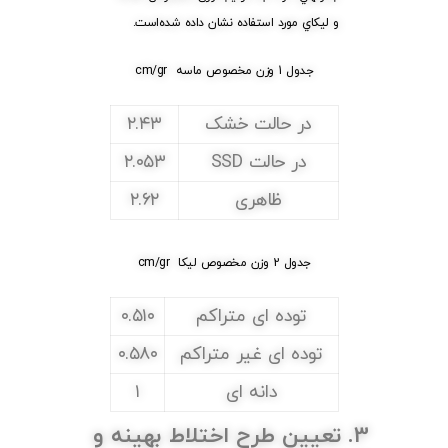
و ليكاي مورد استفاده نشان داده شده‌است.
cm/gr جدول 1 وزن مخصوص ماسه
در حالت خشک
۲.۴۳
در حالت SSD
۲.۰۵۳
ظاهری
۲.۶۲
cm/gr جدول 2 وزن مخصوص ليكا
توده ای متراکم
۰.۵۱۰
توده ای غیر متراکم
۰.۵۸۰
دانه ای
۱
3. تعيين طرح اختلاط بهينه و