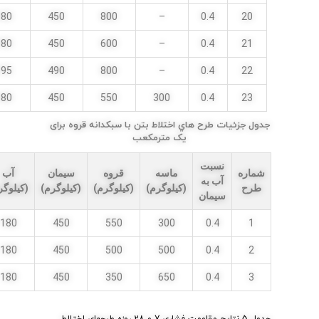
180
450
800
–
0.4
20
180
450
600
–
0.4
21
195
490
800
–
0.4
22
180
450
550
300
0.4
23
جدول جزئيات طرح هاي اختلاط بتن با سبكدانه قروه برای
یک مترمکعب
نسبت
شماره
ماسه
قروه
سیمان
آب
آب به
طرح
(کیلوگرم)
(کیلوگرم)
(کیلوگرم)
(کیلوگر
سیمان
180
450
550
300
0.4
1
180
450
500
500
0.4
2
180
450
350
650
0.4
3
جدول 5 نتايج مقاومت فشاري 7 و 28 روزه طرحهاي اختلاط