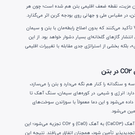
 همین مزیت، نقطه ضعف اقلیمی بتن هم شده است؛ چون هر
، در مقیاس ملی و جهانی روی بودجه کربن اثر می‌گذارد.
معمارانی مثل سارا واکر از Vectorworks تأکید می‌کنند که بدون اصلاح رابطه‌مان با بتن و سیمان
تشار گازهای گلخانه‌ای بسیار دشوار خواهد بود. از این
، بلکه بخشی از استراتژی جدی مقابله با تغییرات اقلیمی
 سنگدانه را کنار هم نگه می‌دارد و بتن را می‌سازد،
ما تولید آن دو منبع اصلی انتشار CO2 دارد: انرژی و شیمی. در کوره‌های سیمان، سنگ آهک تا
گراد حرارت داده می‌شود و این دما معمولاً با سوزاندن سوخت‌های
مین می‌شود.
هم‌زمان، در فرآیند کلسیناسیون، سنگ آهک (CaCO3) به آهک (CaO) و CO2 تجزیه می‌شود؛ این
 تجدیدپذیر تأمین شود، همچنان اتفاق می‌افتد. نتیجه این