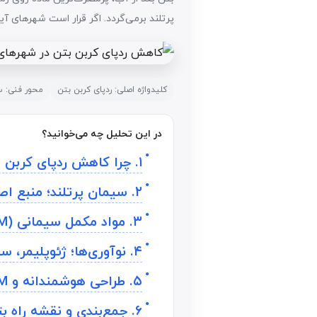
پرتلند برمی‌گردد. اگر قرار است شهرهای 
کلیدواژه اصلی: ردپای کربن بتن
محور فنی: سیمان پر
در این تحلیل چه می‌خوانید؟
۱. چرا کاهش ردپای کربن بتن حیاتی است؟
۲. سیمان پرتلند؛ منبع اصلی CO2 در بتن
۳. مواد مکمل سیمانی (SCM) و کاهش سریع کربن نهفته
۴. نوآوری‌ها؛ ژئوپلیمر، سیمان عمل‌آوری‌شده با کربن و بتن ذخیره‌کننده CO2
۵. طراحی هوشمندانه و BIM؛ کم‌تر مصرف کن، دقیق‌تر بساز
۶. جمع‌بندی و نقشه راه بتن کم‌کربن