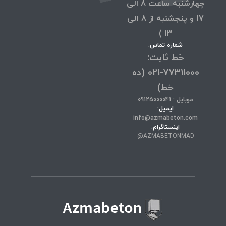
چهارشنبه ساعت 8 الی
17 و پنجشنبه از 8 الی
13 )
شماره تماس:
خط ثابت:
77311000-021 (ده
خط)
موبایل : 09125000041
ایمیل:
info@azmabeton.com
اینستاگرام:
AZMABETONMAD@