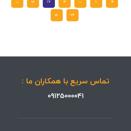
…
18
17
16
…
1
24
تماس سریع با همکاران ما :
09125000041