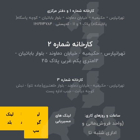
کارخانه شماره 1 و دفتر مرکزی
-
-
-
-
تهرانپارس
حکیمیه
خیابان دماوند
بلوار بابائیان
کوچه پاسگاه(
پالایشگاه) پلاک 9 و 11 -
کد‌پستی : 1611974784
کارخانه شماره 2
تهرانپارس - حکیمیه - خیابان دماوند - بلوار بابائیان -
12متری یکم غربی پلاک 25
کارخانه شماره 3
تهرانپارس - حکیمیه - خیابان دماوند - بلوار خلعتبری(جاده تلو) - نبش
کوچه دیانت - جنب اداره پست
لینک
لینک
لینک
لینک
ساعات و روزهای کاری:
لینک های
مسیریابی
(واحد فروش،مالی و
گوگل
ویز
نشان
بلد
مپ
اداری:شنبه تا