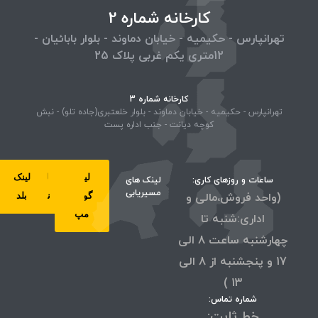
کارخانه شماره 2
تهرانپارس - حکیمیه - خیابان دماوند - بلوار بابائیان -
12متری یکم غربی پلاک 25
کارخانه شماره 3
تهرانپارس - حکیمیه - خیابان دماوند - بلوار خلعتبری(جاده تلو) - نبش
کوچه دیانت - جنب اداره پست
لینک
لینک
لینک
لینک
ساعات و روزهای کاری:
لینک های
مسیریابی
(واحد فروش،مالی و
گوگل
ویز
نشان
بلد
مپ
اداری:شنبه تا
چهارشنبه ساعت 8 الی
17 و پنجشنبه از 8 الی
13 )
شماره تماس:
خط ثابت: