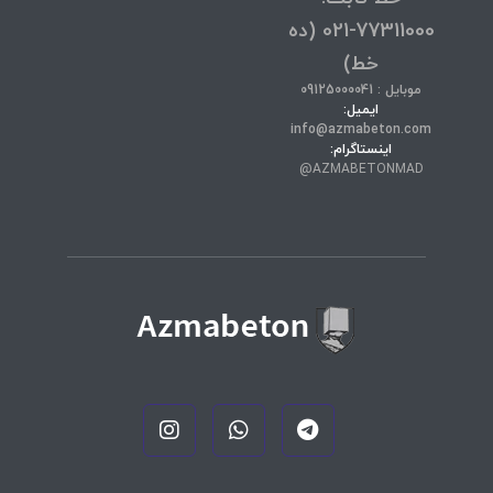
77311000-021 (ده
خط)
موبایل : 09125000041
ایمیل:
info@azmabeton.com
اینستاگرام:
AZMABETONMAD@