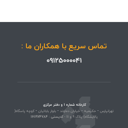
تماس سریع با همکاران ما :
09125000041
کارخانه شماره 1 و دفتر مرکزی
-
-
-
-
تهرانپارس
حکیمیه
خیابان دماوند
بلوار بابائیان
کوچه پاسگاه(
پالایشگاه) پلاک 9 و 11 -
کد‌پستی : 1611974784