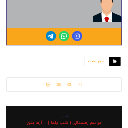
اخبار سایت
قبلی
مراسم زمستانی ( شب یلدا ) – آزما بتن