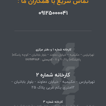
تماس سریع با همکاران ما :
09125000041
کارخانه شماره 1 و دفتر مرکزی
-
-
-
-
تهرانپارس
حکیمیه
خیابان دماوند
بلوار بابائیان
کوچه پاسگاه(
پالایشگاه) پلاک 9 و 11 -
کد‌پستی : 1611974784
کارخانه شماره 2
تهرانپارس - حکیمیه - خیابان دماوند - بلوار بابائیان -
12متری یکم غربی پلاک 25
کارخانه شماره 3