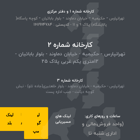
کارخانه شماره 1 و دفتر مرکزی
-
-
-
-
تهرانپارس
حکیمیه
خیابان دماوند
بلوار بابائیان
کوچه پاسگاه(
پالایشگاه) پلاک 9 و 11 -
کد‌پستی : 1611974784
کارخانه شماره 2
تهرانپارس - حکیمیه - خیابان دماوند - بلوار بابائیان -
12متری یکم غربی پلاک 25
کارخانه شماره 3
تهرانپارس - حکیمیه - خیابان دماوند - بلوار خلعتبری(جاده تلو) - نبش
کوچه دیانت - جنب اداره پست
لینک
لینک
لینک
لینک
ساعات و روزهای کاری:
لینک های
مسیریابی
(واحد فروش،مالی و
گوگل
ویز
نشان
بلد
مپ
اداری:شنبه تا