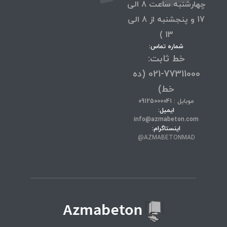
چهارشنبه ساعت 8 الی
17 و پنجشنبه از 8 الی
13 )
شماره تماس:
خط ثابت:
77311000-021 (ده
خط)
موبایل : 09125000041
ایمیل:
info@azmabeton.com
اینستاگرام:
AZMABETONMAD@