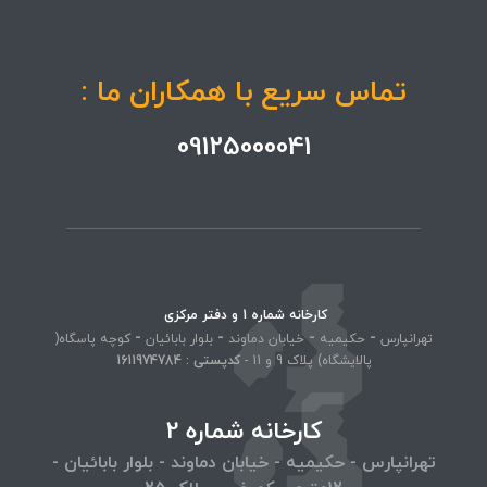
تماس سریع با همکاران ما :
09125000041
کارخانه شماره 1 و دفتر مرکزی
-
-
-
-
تهرانپارس
حکیمیه
خیابان دماوند
بلوار بابائیان
کوچه پاسگاه(
پالایشگاه) پلاک 9 و 11 -
کد‌پستی : 1611974784
کارخانه شماره 2
تهرانپارس - حکیمیه - خیابان دماوند - بلوار بابائیان -