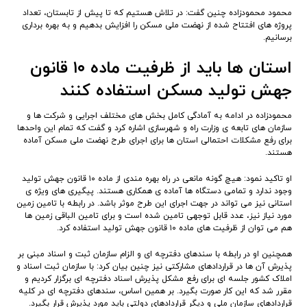
محمود محمودزاده چنین گفت: در تلاش هستیم که تا پیش از تابستان، تعداد
پروژه های افتتاح شده از نهضت ملی مسکن را افزایش بدهیم و به بهره برداری
برسانیم.
استان ها باید از ظرفیت ماده ۱۰ قانون
جهش تولید مسکن استفاده کنند
محمودزاده در ادامه به آمادگی کامل بخش های مختلف اجرایی و شرکت ها و
سازمان های تابعه ی وزارت راه و شهرسازی اشاره کرد و گفت که تمام این واحدها
برای رفع مشکلات احتمالی استان ها برای اجرای طرح نهضت ملی مسکن آماده
هستند.
او تاکید نمود: هیچ گونه مانعی در راه بهره مندی از ماده ۱۰ قانون جهش تولید
وجود ندارد و تمامی دستگاه ها آماده ی همکاری هستند. پیگیری های ویژه ی
استانی نیز می تواند در جهت اجرای این طرح موثر باشد. در رابطه با تامین زمین
مورد نیاز نیز، عدد قابل توجهی تامین شده است و برای تامین الباقی زمین ها
هم می توان از ظرفیت های ماده ۱۰ قانون جهش تولید استفاده کرد.
همچنین او در رابطه با سندهای دفترچه ای و الزام سازمان ثبت و اسناد مبنی بر
پذیرش آن ها در قراردادهای مشارکتی نیز چنین بیان کرد: با سازمان ثبت اسناد و
املاک کشور جلسه ای برای رفع مشکل پذیرش اسناد دفترچه ای برگزار کردیم و
مقرر شد که این کار صورت بگیرد. بر همین اساس، سندهای دفترچه ای در کلیه
قراردادهای سازمان ملی و دیگر قراردادهای دولتی باید مورد پذیرش قرار بگیرد.