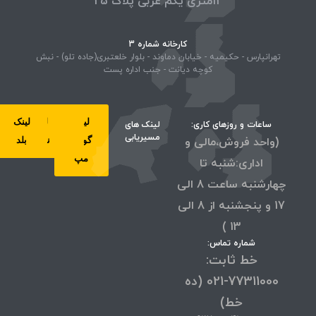
12متری یکم غربی پلاک 25
کارخانه شماره 3
تهرانپارس - حکیمیه - خیابان دماوند - بلوار خلعتبری(جاده تلو) - نبش
کوچه دیانت - جنب اداره پست
لینک
لینک
لینک
لینک
ساعات و روزهای کاری:
لینک های
مسیریابی
(واحد فروش،مالی و
گوگل
ویز
نشان
بلد
مپ
اداری:شنبه تا
چهارشنبه ساعت 8 الی
17 و پنجشنبه از 8 الی
13 )
شماره تماس:
خط ثابت:
77311000-021 (ده
خط)